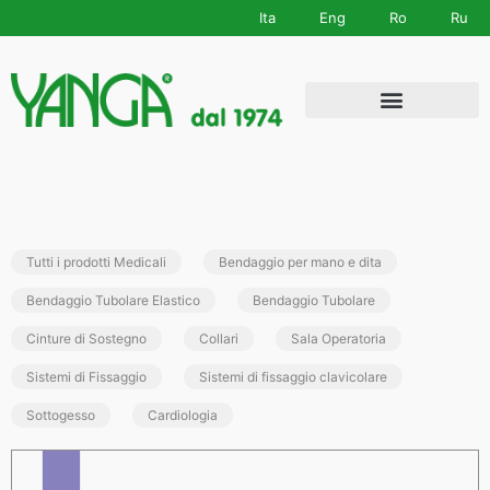
Ita
Eng
Ro
Ru
Tutti i prodotti Medicali
Bendaggio per mano e dita
Bendaggio Tubolare Elastico
Bendaggio Tubolare
Cinture di Sostegno
Collari
Sala Operatoria
Sistemi di Fissaggio
Sistemi di fissaggio clavicolare
Sottogesso
Cardiologia