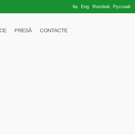
Ita
Eng
Română
Русский
ICE
PRESĂ
CONTACTE