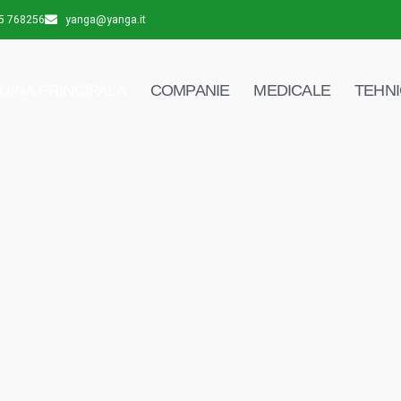
5 768256
yanga@yanga.it
GINA PRINCIPALA
COMPANIE
MEDICALE
TEHN