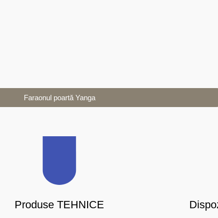
Faraonul poartă Yanga
Produse TEHNICE
Dispoz