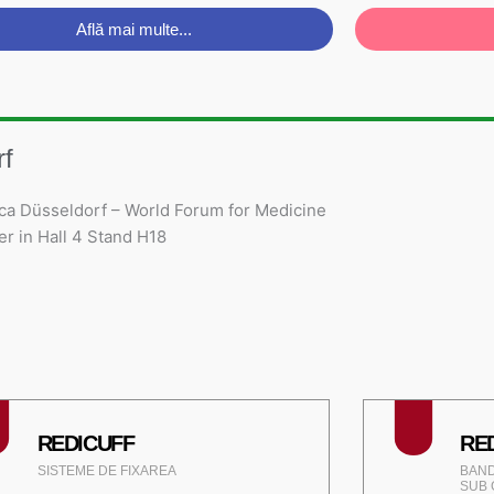
Află mai multe...
rf
ica Düsseldorf – World Forum for Medicine
r in Hall 4 Stand H18
REDICUFF
RE
SISTEME DE FIXAREA
BAND
SUB 