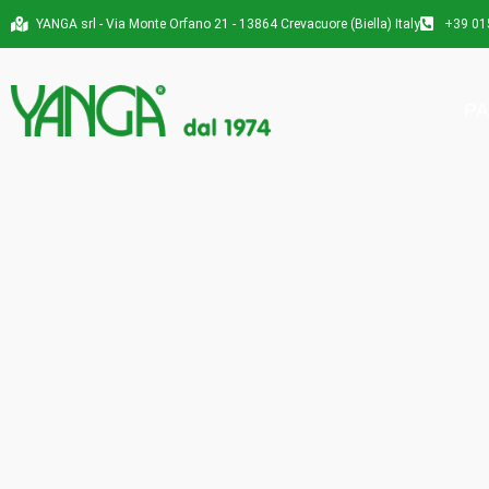
YANGA srl - Via Monte Orfano 21 - 13864 Crevacuore (Biella) Italy
+39 01
PA