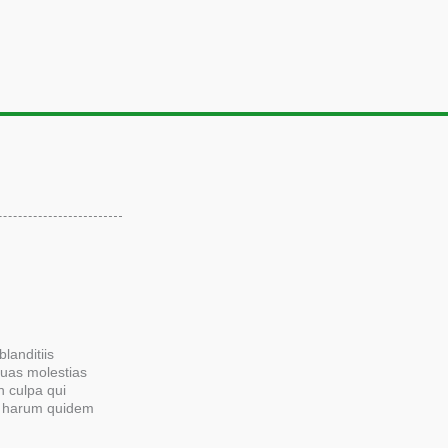
landitiis
quas molestias
n culpa qui
Et harum quidem