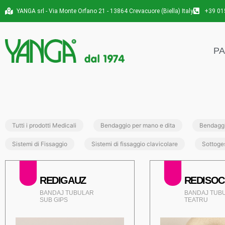
YANGA srl - Via Monte Orfano 21 - 13864 Crevacuore (Biella) Italy
+39 01
PA
Tutti i prodotti Medicali
Bendaggio per mano e dita
Bendaggi
Sistemi di Fissaggio
Sistemi di fissaggio clavicolare
Sottoge
REDIGAUZ
REDISOC
BANDAJ TUBULAR
BANDAJ TUB
SUB GIPS
TEATRU