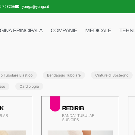
5 768256
yanga@yanga.it
GINA PRINCIPALA
COMPANIE
MEDICALE
TEHN
o Tubolare Elastico
Bendaggio Tubolare
Cinture di Sostegno
sso
Cardiologia
K
REDIRIB
ULAR
BANDAJ TUBULAR
SUB GIPS