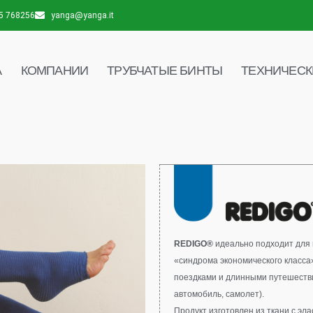
5 768256
yanga@yanga.it
А
КОМПАНИИ
ТРУБЧАТЫЕ БИНТЫ
ТЕХНИЧЕСК
REDIGO®
идеально подходит для
«синдрома экономического класса
поездками и длинными путешестви
автомобиль, самолет).
Продукт изготовлен из ткани с эл