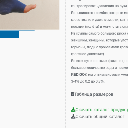
контролировать давления на руки 
Большинство тромбоз, которые мо
кровотока или даже к смерти, как
поездки (полёта) и могут стать о
Из группы самого большого риска
женщины, женщины, которые упот
гормоны, люди с проблемами кров
кровяное давление).
Во всех путешествиях (самолет, п
большое количество воды и прим
REDIGO®
мы оптимизируем и умен
3-4% до 0,2 до 0,3%.
Таблица размеров
Скачать каталог продук
Скачать общий каталог