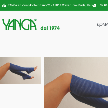
YANGA srl - Via Monte Orfano 21 - 13864 Crevacuore (Biella) Italy
+39 01
ДОМ