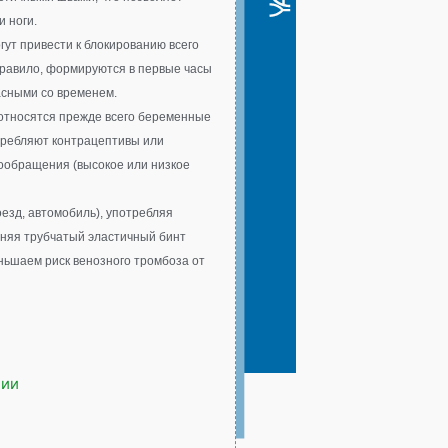
и ноги.
гут привести к блокированию всего
 правило, формируются в первые часы
пасными со временем.
 относятся прежде всего беременные
ребляют контрацептивы или
ообращения (высокое или низкое
оезд, автомобиль), употребляя
еняя трубчатый эластичный бинт
ьшаем риск венозного тромбоза от
ции