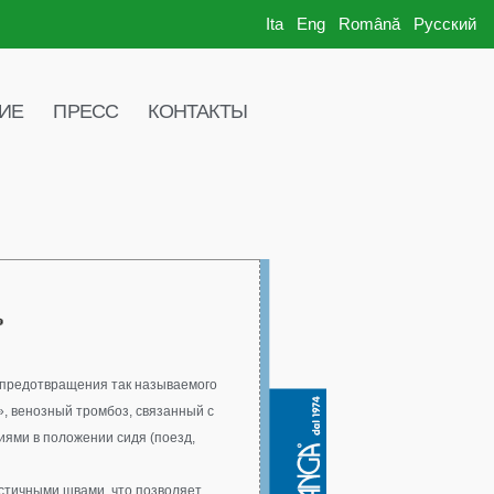
Ita
Eng
Română
Русский
ИЕ
ПРЕСС
КОНТАКТЫ
 предотвращения так называемого
», венозный тромбоз, связанный с
ями в положении сидя (поезд,
астичными швами, что позволяет